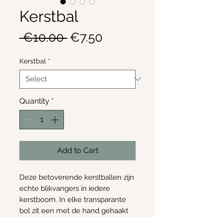
Kerstbal
Regular
Sale
 €10.00 
€7.50
Price
Price
Kerstbal
*
Quantity
*
Add to Cart
Deze betoverende kerstballen zijn
echte blikvangers in iedere
kerstboom. In elke transparante
bol zit een met de hand gehaakt