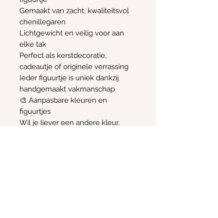
Gemaakt van zacht, kwaliteitsvol
chenillegaren
Lichtgewicht en veilig voor aan
elke tak
Perfect als kerstdecoratie,
cadeautje of originele verrassing
Ieder figuurtje is uniek dankzij
handgemaakt vakmanschap
🎨 Aanpasbare kleuren en
figuurtjes
Wil je liever een andere kleur,
outfit of zelfs een ander diertje of
kerstfiguur in de bal? Dat kan! De
kerstballen kunnen volledig naar
wens worden gepersonaliseerd,
zodat ze helemaal passen bij jouw
kerstthema of interieur.