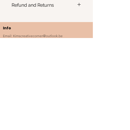
Refund and Returns
Geen retour mogelijk
Info
Email:
Kimscreativecorner@outlook.be
Enkele items zijn ook te vinden in:
- The Odd Crow Emporium - Baalsebaan 162, 3120
Tremelo
BE
1012.676.238
Westerlo, België
FAQ
Webshop
Kalender - Markten 2026
Aanvragen en contact
Loyaliteitsprogramma
Cadeaubon