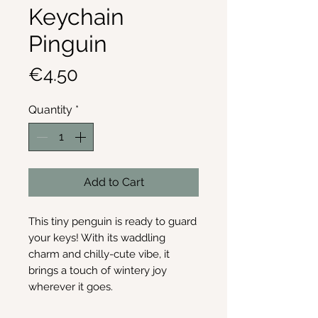
Keychain
Pinguin
Price
€4.50
Quantity
*
Add to Cart
This tiny penguin is ready to guard
your keys! With its waddling
charm and chilly-cute vibe, it
brings a touch of wintery joy
wherever it goes.