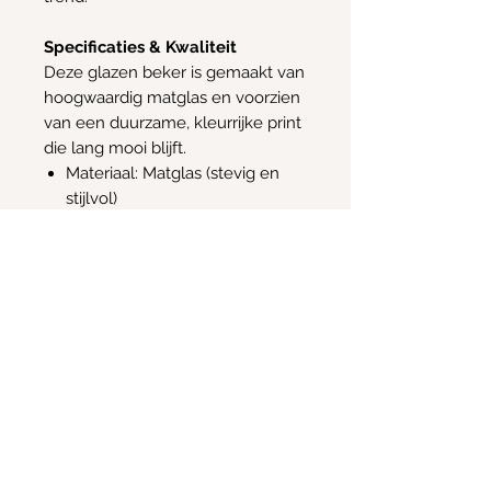
Specificaties & Kwaliteit
Deze glazen beker is gemaakt van
hoogwaardig matglas en voorzien
van een duurzame, kleurrijke print
die lang mooi blijft.
Materiaal: Matglas (stevig en
stijlvol)
Inhoud: ± 450 ml
Inclusief: Bamboe deksel en
herbruikbaar glazen rietje
Wasinstructie: Handwas
aanbevolen
Info
Email:
Kimscreativecorner@outlook.be
Enkele items zijn ook te vinden in:
- The Odd Crow Emporium - Baalsebaan 162, 3120
Tremelo