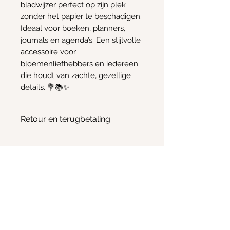
bladwijzer perfect op zijn plek
zonder het papier te beschadigen.
Ideaal voor boeken, planners,
journals en agenda’s. Een stijlvolle
accessoire voor
bloemenliefhebbers en iedereen
die houdt van zachte, gezellige
details. 💐📚✨
Retour en terugbetaling
Geen retour of terugbetaling
mogelijk
Info
Email:
Kimscreativecorner@outlook.be
Enkele items zijn ook te vinden in:
- The Odd Crow Emporium - Baalsebaan 162, 3120
Tremelo
BE
1012.676.238