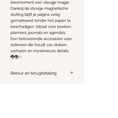
leesmoment een vleugje magie.
Dankzij de stevige magnetische
sluiting blijft je pagina veilig
gemarkeerd zonder het papier te
beschadigen. Ideaal voor boeken,
planners, journals en agenda’s.
Een betoverende accessoire voor
iedereen die houdt van draken,
verhalen en mysterieuze details.
🐉📚✨
Retour en terugbetaling
Geen retour of terugbetaling
mogelijk
Info
Email:
Kimscreativecorner@outlook.be
Enkele items zijn ook te vinden in:
- The Odd Crow Emporium - Baalsebaan 162, 3120
Tremelo