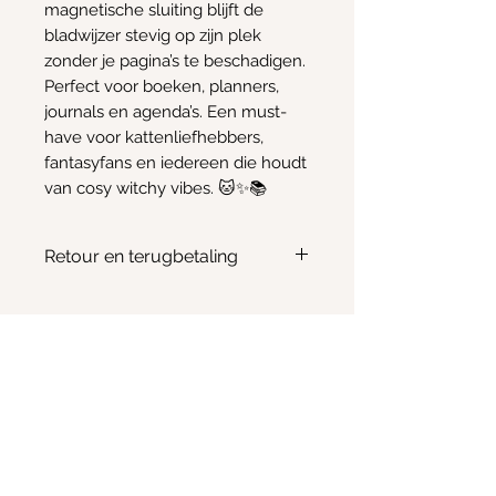
magnetische sluiting blijft de
bladwijzer stevig op zijn plek
zonder je pagina’s te beschadigen.
Perfect voor boeken, planners,
journals en agenda’s. Een must-
have voor kattenliefhebbers,
fantasyfans en iedereen die houdt
van cosy witchy vibes. 🐱✨📚
Retour en terugbetaling
Geen retour of terugbetaling
mogelijk
Info
Email:
Kimscreativecorner@outlook.be
Enkele items zijn ook te vinden in:
- The Odd Crow Emporium - Baalsebaan 162, 3120
Tremelo
BE
1012.676.238