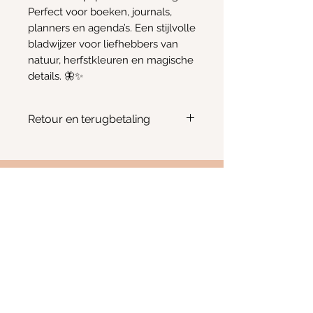
Perfect voor boeken, journals,
planners en agenda’s. Een stijlvolle
bladwijzer voor liefhebbers van
natuur, herfstkleuren en magische
details. 🦋✨
Retour en terugbetaling
Geen retour of terugbetaling
mogelijk
Info
Email:
Kimscreativecorner@outlook.be
Enkele items zijn ook te vinden in:
- The Odd Crow Emporium - Baalsebaan 162, 3120
Tremelo
BE
1012.676.238
Westerlo, België
FAQ