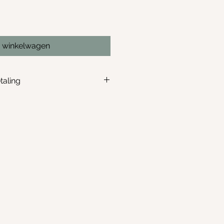
n winkelwagen
taling
rugbetaling mogelijk