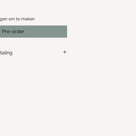
agen om te maken
Pre-order
taling
rugbetaling mogelijk