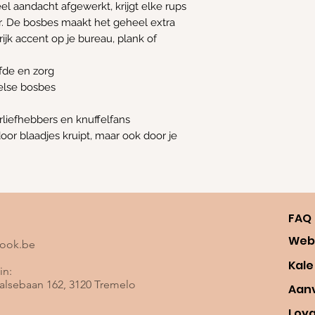
l aandacht afgewerkt, krijgt elke rups
er. De bosbes maakt het geheel extra
rijk accent op je bureau, plank of
fde en zorg
else bosbes
rliefhebbers en knuffelfans
door blaadjes kruipt, maar ook door je
FAQ
Web
look.be
Kale
in:
lsebaan 162, 3120 Tremelo
Aan
Loy