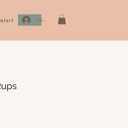
ntact
Inloggen
Rups
js