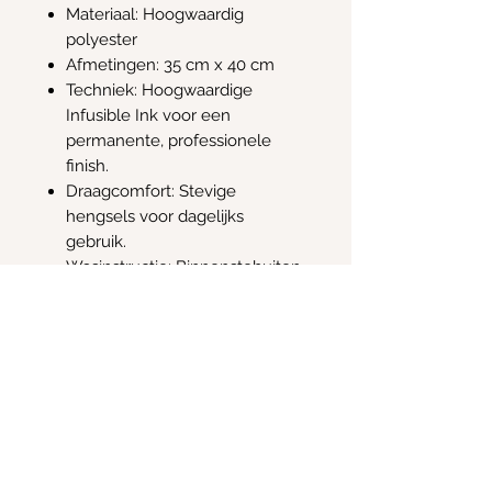
Materiaal: Hoogwaardig
polyester
Afmetingen: 35 cm x 40 cm
Techniek: Hoogwaardige
Infusible Ink voor een
permanente, professionele
finish.
Draagcomfort: Stevige
hengsels voor dagelijks
gebruik.
Wasinstructie: Binnenstebuiten
wassen op maximaal 30°C en
niet in de droger drogen.
Retour en terugbetaling
Retour of terugbetaling voor dit
item is niet mogelijk
Info