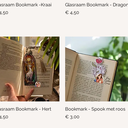
asraam Bookmark -Kraai
Snel overzicht
Glasraam Bookmark - Drago
Snel overzicht
js
Prijs
4,50
€ 4,50
asraam Bookmark - Hert
Snel overzicht
Bookmark - Spook met roos
Snel overzicht
js
Prijs
4,50
€ 3,00