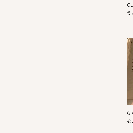
Gl
Pri
€ 
Gl
Pri
€ 