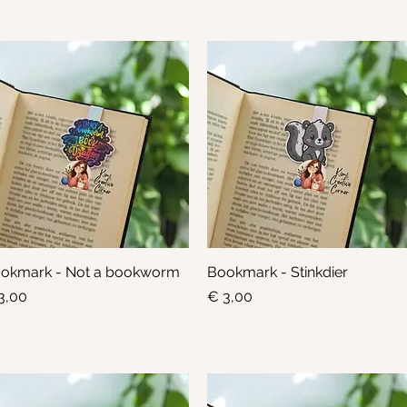
okmark - Not a bookworm
Snel overzicht
Bookmark - Stinkdier
Snel overzicht
js
Prijs
3,00
€ 3,00