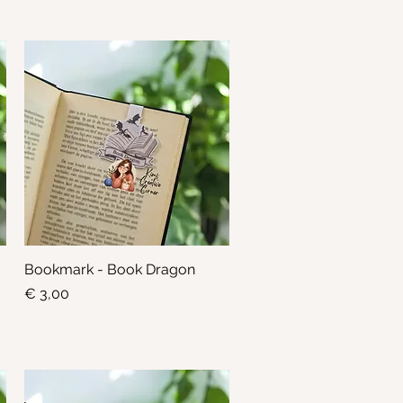
Bookmark - Book Dragon
Snel overzicht
Prijs
€ 3,00