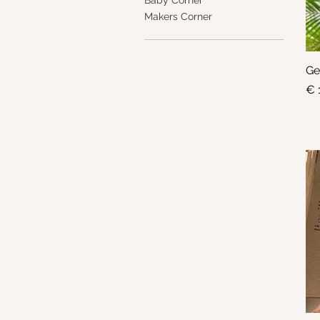
Makers Corner
Ge
Pri
€ 