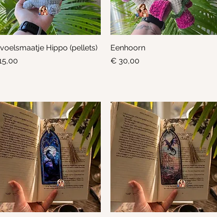
voelsmaatje Hippo (pellets)
Snel overzicht
Eenhoorn
Snel overzicht
js
Prijs
15,00
€ 30,00