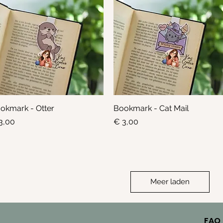
okmark - Otter
Snel overzicht
Bookmark - Cat Mail
Snel overzicht
js
Prijs
3,00
€ 3,00
Meer laden
FAQ