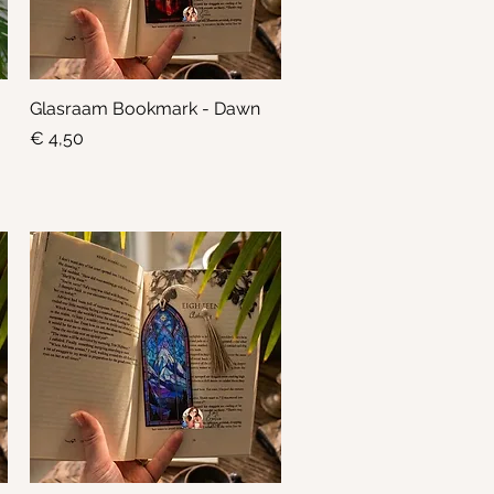
Glasraam Bookmark - Dawn
Snel overzicht
Prijs
€ 4,50