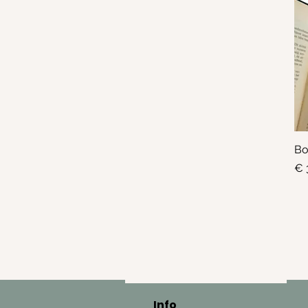
Bo
Pri
€ 
Info