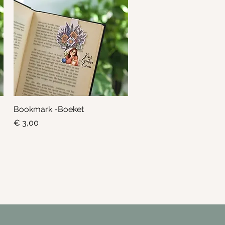
Bookmark -Boeket
Snel overzicht
Prijs
€ 3,00