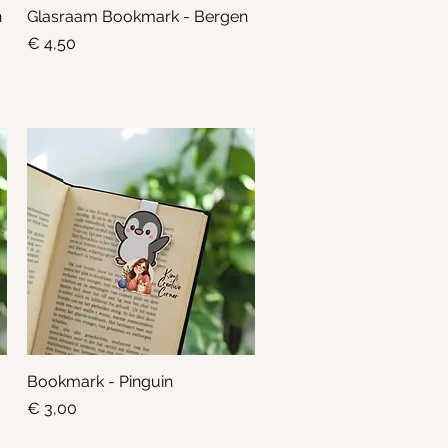
n
Glasraam Bookmark - Bergen
Snel overzicht
Prijs
€ 4,50
Bookmark - Pinguin
Snel overzicht
Prijs
€ 3,00