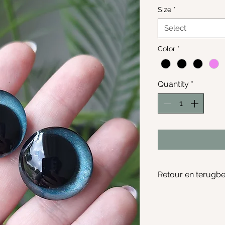
Size
*
Select
Color
*
Quantity
*
Retour en terugbe
Retouren worden 