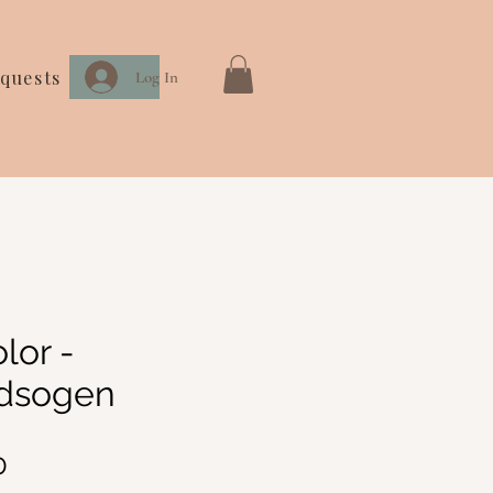
quests
Log In
lor -
idsogen
Sale
0