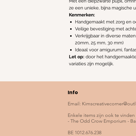
Met een diepzwarte pupil, omr
ze een unieke, bijna magische ui
Kenmerken:
Handgemaakt met zorg en oo
Veilige bevestiging met acht
Verkrijgbaar in diverse mat
20mm, 25 mm, 30 mm)
Ideaal voor amigurumi, fanta
Let op:
door het handgemaakte k
variaties zijn mogelijk.
Info
Email:
Kimscreativecorner@out
Enkele items zijn ook te vinden 
- The Odd Crow Emporium - Baa
BE 1012.676.238