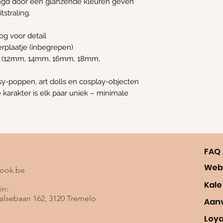
ingd door een glanzende kleuren geven
tstraling.
g voor detail
erplaatje (inbegrepen)
en (12mm, 14mm, 16mm, 18mm,
sy-poppen, art dolls en cosplay-objecten
arakter is elk paar uniek – minimale
FAQ
Web
look.be
Kale
in:
lsebaan 162, 3120 Tremelo
Aan
Loy