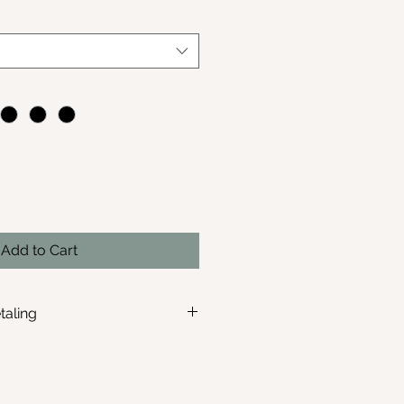
Price
Add to Cart
taling
niet aanvaard