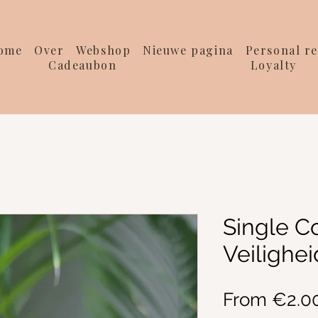
ome
Over
Webshop
Nieuwe pagina
Personal re
Cadeaubon
Loyalty
Single Co
Veilighe
From
€2.0