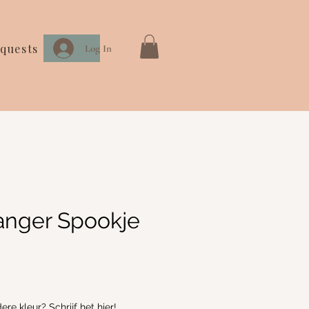
quests
Log In
anger Spookje
re kleur? Schrijf het hier!