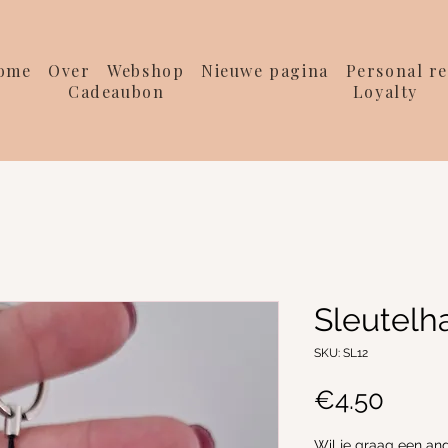
ome
Over
Webshop
Nieuwe pagina
Personal re
Cadeaubon
Loyalty
Sleutelh
SKU: SL12
Price
€4.50
Wil je graag een ande