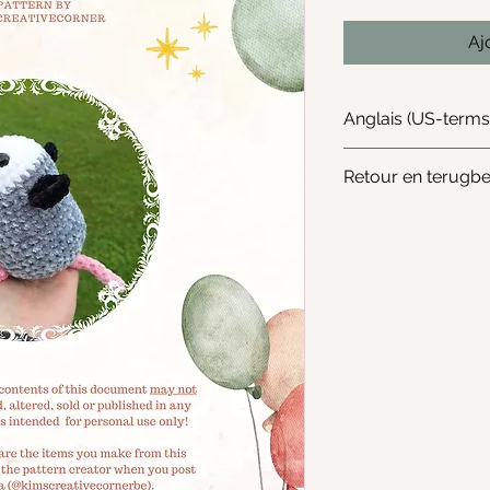
Aj
Anglais (US-terms
Patroon is geschr
Retour en terugbe
Aangezien het gaa
worden retours en
geaccepteerd.