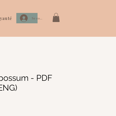
yauté
Se connecter
possum - PDF
(ENG)