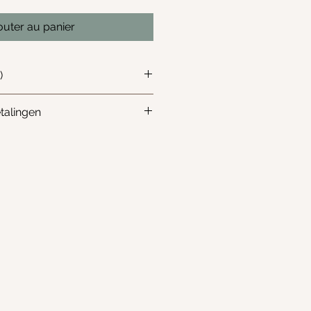
outer au panier
)
even in het Engels - US terms
talingen
t om een digitaal patroon
 terugbetalingen niet