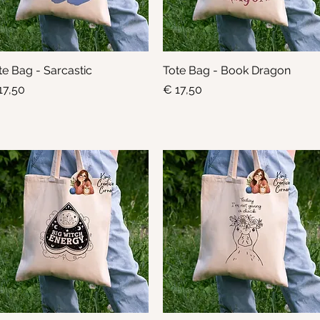
te Bag - Sarcastic
Snel overzicht
Tote Bag - Book Dragon
Snel overzicht
js
Prijs
17,50
€ 17,50