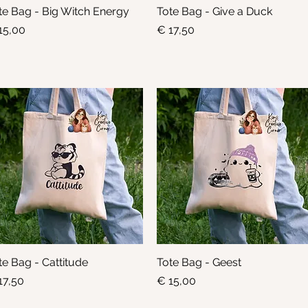
te Bag - Big Witch Energy
Snel overzicht
Tote Bag - Give a Duck
Snel overzicht
js
Prijs
15,00
€ 17,50
te Bag - Cattitude
Snel overzicht
Tote Bag - Geest
Snel overzicht
js
Prijs
17,50
€ 15,00