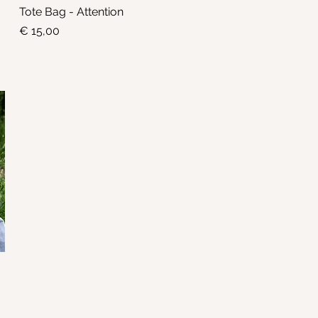
Tote Bag - Attention
Snel overzicht
Prijs
€ 15,00