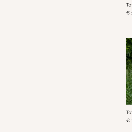
To
Pri
€ 
To
Pri
€ 