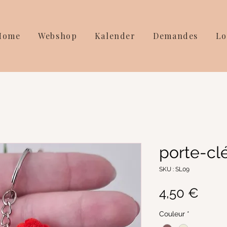
Home
Webshop
Kalender
Demandes
Lo
porte-cl
SKU : SL09
Prix
4,50 €
Couleur
*