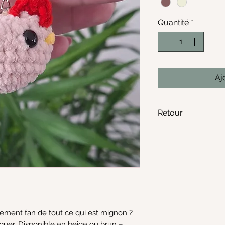
Quantité
*
Aj
Retour
Geen retour moge
ment fan de tout ce qui est mignon ?
aquer. Disponible en beige ou brun –