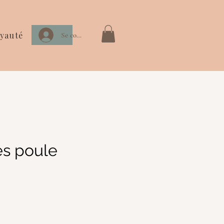
yauté
Se connecter
és poule