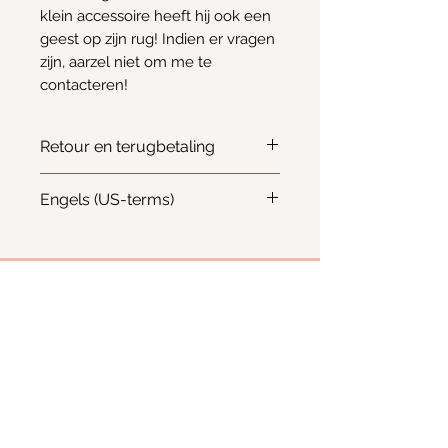
klein accessoire heeft hij ook een
geest op zijn rug! Indien er vragen
zijn, aarzel niet om me te
contacteren!
Retour en terugbetaling
Aangezien het gaat om een
Engels (US-terms)
digitaal patroon worden retours
en terugbetalingen niet
Patroon is geschreven in het
geaccepteerd.
Engels - US terms
Info
Email:
Kimscreativecorner@outlook.be
Enkele items zijn ook te vinden in:
- The Odd Crow Emporium - Baalsebaan 162, 3120
Tremelo
BE
1012.676.238
Westerlo, België